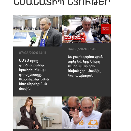
ՆՄԱՆԱՏԻՊ ՆՅՈՒԹԵՐ
04/08/2026 15:49
07/08/2026 14:11
Ես բարեգործություն
ԵԱՏՄ որոշ
արել եմ, երբ Նիկոլ
գործընկերներ
Փաշինյանը դեռ
հրահրել են այս
ծնված չէր․ Սամվել
գործընթացը․
Կարապետյան
Փաշինյանը՝ ԵՄ-ի
հետ մերձեցման
մասին