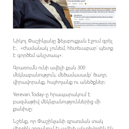
k
p
p
Նիկոլ Փաշինյանը ֆեյսբուքյան էջում գրել
է․ «Ժամանակ չունեմ, հետեւաբար՝ պետք
է գործեմ անշտապ»։
Գրառումն ունի ավելի քան 300
մեկնաբանություն, մեծամասամբ՝ ծաղր,
վիրավորանք, հայհոյանք ու անեծքներ։
Yerevan.Today-ը հրապարակում է
բազմաթիվ մեկնբանություններից մի
քանիսը։
Նշենք, որ Փաշինյանի գրառման տակ
վերջին շրջանում էլ ավելի ակտիվորեն են