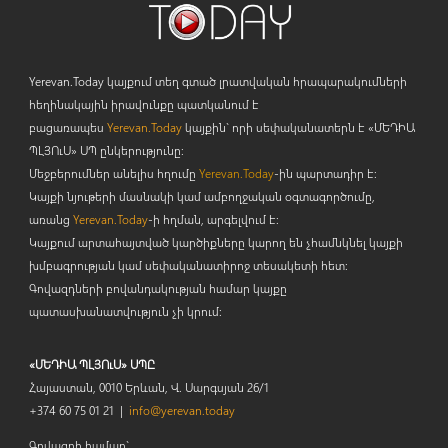
Yerevan.Today կայքում տեղ գտած լրատվական հրապարակումների
հեղինակային իրավունքը պատկանում է
բացառապես
Yerevan.Today
կայքին` որի սեփականատերն է «ՄԵԴԻԱ
ՊԼՅՈ
ւ
Ս» ՍՊ ընկերությունը։
Մեջբերումներ անելիս հղումը
Yerevan.Today
-ին պարտադիր է:
Կայքի նյութերի մասնակի կամ ամբողջական օգտագործումը,
առանց
Yerevan.Today
-ի հղման, արգելվում է:
Կայքում արտահայտված կարծիքները կարող են չհամնկնել կայքի
խմբագրության կամ սեփականատիրոջ տեսակետի հետ:
Գովազդների բովանդակության համար կայքը
պատասխանատվություն չի կրում:
«ՄԵԴԻԱ ՊԼՅՈւՍ» ՍՊԸ
Հայաստան, 0010 Երևան, Վ. Սարգսյան 26/1
+374 60 75 01 21 |
info@yerevan.today
Գովազդի համար`