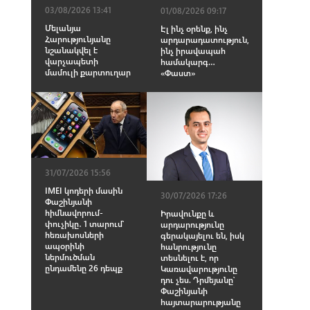
03/08/2026 13:41
01/08/2026 09:17
Մելանյա
Էլ ինչ օրենք, ինչ
Հարությունյանը
արդարադատություն,
նշանակվել է
ինչ իրավապահ
վարչապետի
համակարգ…
մամուլի քարտուղար
«Փաստ»
31/07/2026 15:56
IMEI կոդերի մասին
30/07/2026 17:26
Փաշինյանի
հիմնավորում-
Իրավունքը և
փուչիկը․ 1 տարում՝
արդարությունը
հեռախոսների
գերակայելու են, իսկ
ապօրինի
հանրությունը
ներմուծման
տեսնելու է, որ
ընդամենը 26 դեպք
Կառավարությունը
դու չես. Դրմեյանը՝
Փաշինյանի
հայտարարությանը