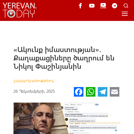
«Ակունք իմաստության»․
Քաղաքացիները ծաղրում են
Նիկոլ Փաշինյանին
ՀԱՍԱՐԱԿՈՒԹՅՈՒՆ
Fa
W
Te
E
26 Դեկտեմբերի, 2025
ce
h
le
m
b
at
gr
ail
o
s
a
o
A
m