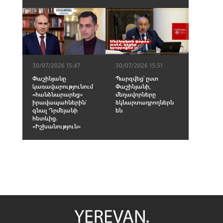
30/07/2026 15:47
30/07/2026 15:31
Փաշինյանը
Պարզվեց՝ ըստ
կառավարությունում
Փաշինյանի,
«հանձնարարեց»
մեղավորները
իրավապահներին՝
ձկնարտադրողներն
գնալ Դրմեյանի
են
հետևից․
«Իշխանություն»