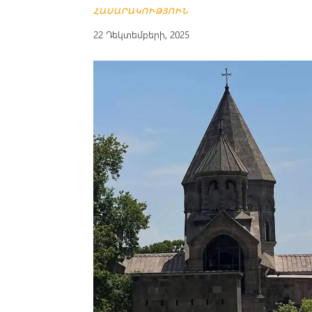
ՀԱՍԱՐԱԿՈՒԹՅՈՒՆ
22 Դեկտեմբերի, 2025