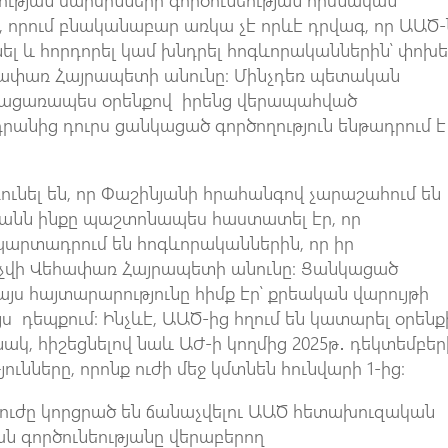
ւթյան մարմինների գործունեության հիմնական
րը, որում բնականաբար առկա չէ որևէ դրվագ, որ ԱԱԾ-
 և հորդորել կամ խնդրել հոգևորականներին՝ փոխե
հափառ Հայրապետի անունը։ Մինչդեռ պետական
 բացառապես օրենքով իրենց վերապահված
դրանից դուրս ցանկացած գործողություն ենթադրում է
ունել են, որ Փաշինյանի հրահանգով չարաշահում են
ինյանն ինքը պաշտոնապես հաստատել էր, որ
պարտադրում են հոգևորականներին, որ իր
ղչվի Վեհափառ Հայրապետի անունը։ Ցանկացած
այս հայտարարությունը հիմք էր՝ քրեական վարույթի
ս դեպքում։ Ինչևէ, ԱԱԾ-ից հղում են կատարել օրենք
ակ, հիշեցնելով նաև ԱԺ-ի կողմից 2025թ․ դեկտեմբեր
նները, որոնք ուժի մեջ կմտնեն հունվարի 1-ից։
, ուժը կորցրած են ճանաչվելու ԱԱԾ հետախուզական
 գործունեությանը վերաբերող