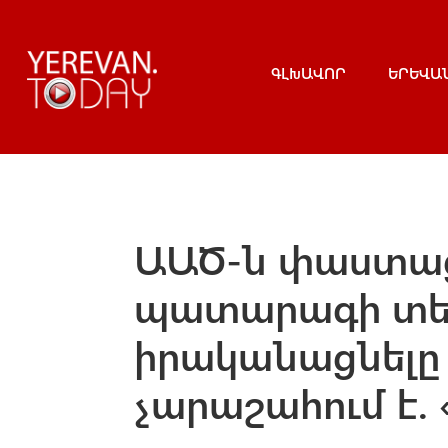
ԳԼԽԱՎՈՐ
ԵՐԵՎԱ
ԱԱԾ-ն փաստացի
պատարագի տեք
իրականացնելը 
չարաշահում է.