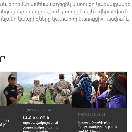
ան, երբեմնի ամենաազդեցիկ կառույցը կազմաքանդել
եղացնելու արդյունքում կառույցն այլևս վերածվում է 
ինյանի կապրիզները կատարող կառույցի»,-ասվում է
Ր
15/07/2026 09:14
11/07/2026 23:21
ԱԱԾ-ն ու ՌՈ-ն
ոխեց
Արագածոտնի թեմը
օդանավակայանում
նի՝
Պայծառակերպության
շարունակում են որս
տոնին Սուրբ
իրականացնել․