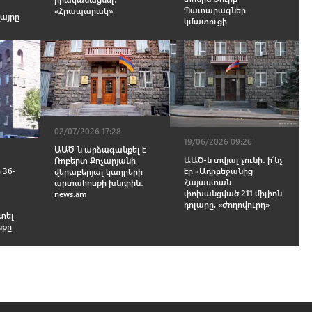
Պատարագներ
«Հրապարակ»
այրը
կմատուցի
02/07/2026 17:28
19/06/2026 09:26
ԱԱԾ-ն արձագանքել է
ԱԱԾ-ն տվյալ չունի․ ի՞նչ
Ռոբերտ Քոչարյանի
 36-
էր «Ադրբեջանից
վերաբերյալ կադրերի
Հայաստան
արտահոսքի խնդրին․
փոխանցված 211 միլիոն
news.am
դոլարը. «Ժողովուրդ»
ոտել
նքը