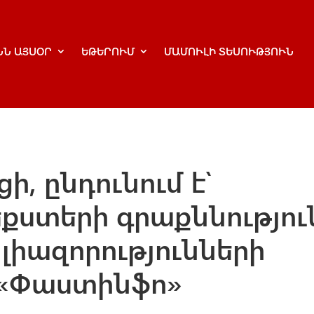
ՆՆ ԱՅՍՕՐ
ԵԹԵՐՈՒՄ
ՄԱՄՈՒԼԻ ՏԵՍՈՒԹՅՈՒՆ
, ընդունում է՝
ստերի գրաքննությու
լիազորությունների
 «Փաստինֆո»