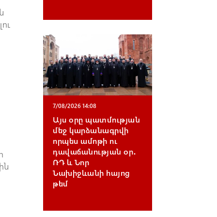
ն
լու
7/08/2026 14:08
Այս օրը պատմության
մեջ կարձանագրվի
որպես ամոթի ու
դավաճանության օր․
ի
ՌԴ և Նոր
ին
Նախիջևանի հայոց
թեմ