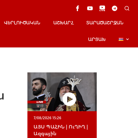
ՎԵՐԼՈՒԾԱԿԱՆ
ԱՇԽԱՐՀ
ՏԱՐԱԾԱՇՐՋԱՆ
ԱՐՑԱԽ
ն
7/08/2026 15:26
ԱՅՍ ՊԱՀԻՆ | ՈւՂԻՂ |
Ազգային