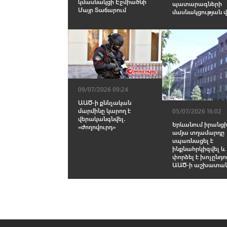
կմասնակցի Էջմիածնի
պատարագների
Մայր Տաճարում
մասնակցության վ
09/07/2026 09:24
ԱԱԾ-ի քննչական
մարմինը կարող է
05/07/2026 16:02
վերականգնվել․
Երևանում իրանցի
«Ժողովուրդ»
ամյա տղամարդը
սպառնացել է
ինքնահրկիզվել և
փորձել է խոչընդ
ԱԱԾ-ի աշխատա