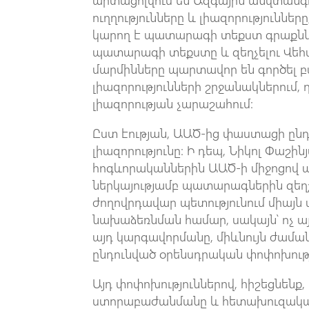
արտացոլվում են Ազգային անվտանգո
ուղղությունները և լիազորություննե
կարող է պատարագի տեքստ գրաքննել
պատարագի տեքստը և զեղչելու Վե
մարմինները պարտավոր են գործել
լիազորությունների շրջանակներում, 
լիազորության չարաշահում։
Ըստ էության, ԱԱԾ-ից փաստացի ընդ
լիազորությունը։ Ի դեպ, Նիկոլ Փաշ
հոգևորականներին ԱԱԾ-ի միջոցով 
ներկայությամբ պատարագներին զե
ժողովրդավար պետությունում միայն 
նախաձեռնման համար, սակայն՝ ոչ այ
այդ կարգավորմանը, միևնույն ժաման
ընդունված օրենսդրական փոփոխությու
Այդ փոփոխություններով, հիշեցնենք
ստորաբաժանմանը և հետախուզական