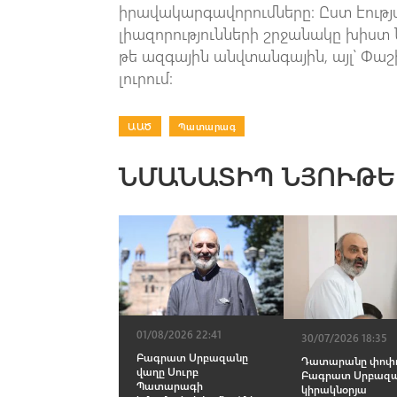
իրավակարգավորումները։ Ըստ էությ
լիազորությունների շրջանակը խիստ ն
թե ազգային անվտանգային, այլ՝ Փաշ
լուրում։
ԱԱԾ
|
Պատարագ
ՆՄԱՆԱՏԻՊ ՆՅՈՒԹԵ
01/08/2026 22:41
30/07/2026 18:35
Բագրատ Սրբազանը
Դատարանը փոփ
վաղը Սուրբ
Բագրատ Սրբազա
Պատարագի
կիրակնօրյա