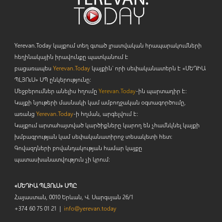
Yerevan.Today կայքում տեղ գտած լրատվական հրապարակումների
հեղինակային իրավունքը պատկանում է
բացառապես
Yerevan.Today
կայքին` որի սեփականատերն է «ՄԵԴԻԱ
ՊԼՅՈ
ւ
Ս» ՍՊ ընկերությունը։
Մեջբերումներ անելիս հղումը
Yerevan.Today
-ին պարտադիր է:
Կայքի նյութերի մասնակի կամ ամբողջական օգտագործումը,
առանց
Yerevan.Today
-ի հղման, արգելվում է:
Կայքում արտահայտված կարծիքները կարող են չհամնկնել կայքի
խմբագրության կամ սեփականատիրոջ տեսակետի հետ:
Գովազդների բովանդակության համար կայքը
պատասխանատվություն չի կրում:
«ՄԵԴԻԱ ՊԼՅՈւՍ» ՍՊԸ
Հայաստան, 0010 Երևան, Վ. Սարգսյան 26/1
+374 60 75 01 21 |
info@yerevan.today