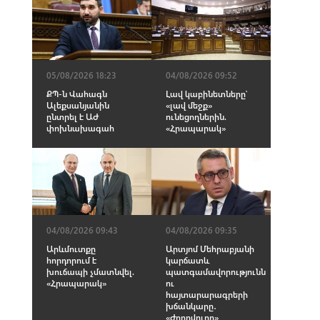
05/08/2026 18:23
04/08/2026 09:52
ՔՊ-ն Վահագն
Լավ կաբինետները՝
Ալեքսանյանին
«լավ մեջք»
ընտրել է ԱԺ
ունեցողներին.
փոխնախագահ
«Հրապարակ»
04/08/2026 09:43
04/08/2026 09:35
Արևմուտքը
Արտյոմ Մեհրաբյանի
հորդորում է
կարճատև
խուճապի չմատնվել.
պատգամավորությունն
«Հրապարակ»
ու
հայտարարագրերի
խճանկարը․
«Ժողովուրդ»