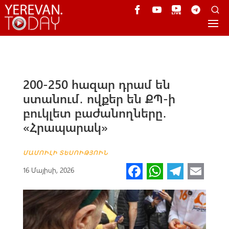
200-250 հազար դրամ են
ստանում․ ովքեր են ՔՊ-ի
բուկլետ բաժանողները․
«Հրապարակ»
ՄԱՄՈՒԼԻ ՏԵՍՈՒԹՅՈՒՆ
Fa
W
Te
E
16 Մայիսի, 2026
ce
h
le
m
b
at
gr
ail
o
s
a