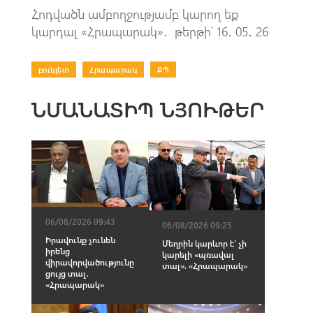
Հոդվածն ամբողջությամբ կարող եք
կարդալ «Հրապարակ»․ թերթի՝ 16․ 05․ 26
բուկլետ
|
Հրապարակ
|
ՔՊ
ՆՄԱՆԱՏԻՊ ՆՅՈՒԹԵՐ
06/08/2026 09:43
06/08/2026 09:25
Իրավունք չունեն
Մեղրին կարևոր է` չի
իրենց
կարելի «պռավալ
վիրավորվածությունը
տալ». «Հրապարակ»
ցույց տալ․
«Հրապարակ»